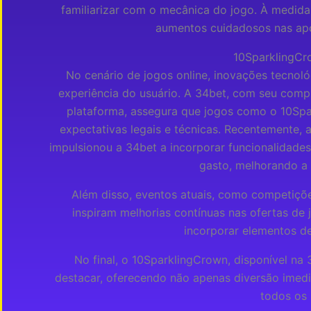
familiarizar com o mecânica do jogo. À medid
aumentos cuidadosos nas apo
10SparklingCr
No cenário de jogos online, inovações tecnol
experiência do usuário. A 34bet, com seu comp
plataforma, assegura que jogos como o 10S
expectativas legais e técnicas. Recentemente, 
impulsionou a 34bet a incorporar funcionalidades
gasto, melhorando a 
Além disso, eventos atuais, como competições
inspiram melhorias contínuas nas ofertas de
incorporar elementos de
No final, o 10SparklingCrown, disponível na
destacar, oferecendo não apenas diversão imedi
todos os 