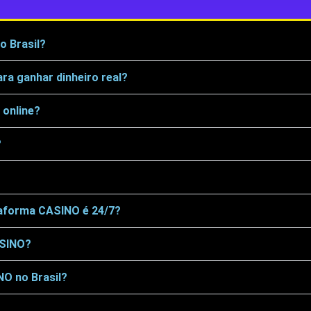
no Brasil?
ara ganhar dinheiro real?
 online?
?
ataforma CASINO é 24/7?
ASINO?
NO no Brasil?