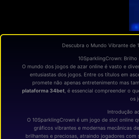
Descubra o Mundo Vibrante de 
10SparklingCrown: Brilho
O mundo dos jogos de azar online é vasto e dive
entusiastas dos jogos. Entre os títulos em a
promete não apenas entretenimento mas tam
plataforma 34bet
, é essencial compreender o qu
os 
Introdução a
O 10SparklingCrown é um jogo de slot online 
gráficos vibrantes e modernas mecânicas de
brilhantes e preciosas, atraindo jogadores com