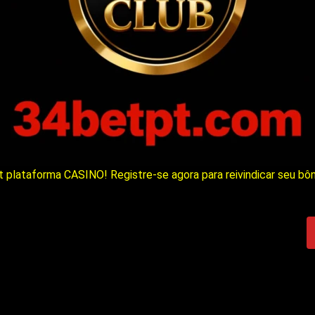
 plataforma CASINO! Registre-se agora para reivindicar seu bôn