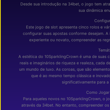
Desde sua introdução na 34bet, o jogo tem atra
sua dinâmica env
Configu
Este jogo de slot apresenta cinco rolos e vá
configurar suas apostas conforme desejam. A i
experiente ou novato, compreender as regra
Temát
A estética do 10SparklingCrown é uma de suas ca
reais e imaginários de riqueza e realeza, cada d
um mundo de luxo. As coroas, que são elementos
que é ao mesmo tempo clássica e inovador
significativamente para a
Como Jogar
Para aqueles novos no 10SparklingCrown, o jo
através da 34bet. No entanto, compreender os