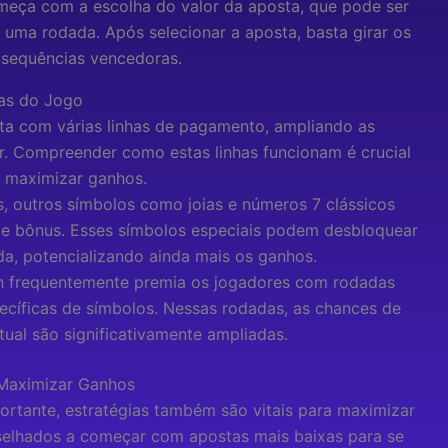
meça com a escolha do valor da aposta, que pode ser
 uma rodada. Após selecionar a aposta, basta girar os
r sequências vencedoras.
as do Jogo
a com várias linhas de pagamento, ampliando as
or. Compreender como estas linhas funcionam é crucial
 maximizar ganhos.
, outros símbolos como joias e números 7 clássicos
de bônus. Esses símbolos especiais podem desbloquear
da, potencializando ainda mais os ganhos.
 frequentemente premia os jogadores com rodadas
cíficas de símbolos. Nessas rodadas, as chances de
tual são significativamente ampliadas.
 Maximizar Ganhos
rtante, estratégias também são vitais para maximizar
selhados a começar com apostas mais baixas para se