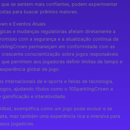
a que se sentem mais confiantes, podem experimentar
stas para buscar prêmios maiores.
own e Eventos Atuais
ógicas e mudanças regulatórias afetam diretamente a
romisso com a segurança e a atualização contínua da
parklingCrown permaneçam em conformidade com as
a crescente conscientização sobre jogos responsáveis
 que permitem aos jogadores definir limites de tempo e
experiência global de jogo.
 internacionais de e-sports e feiras de tecnologia,
 jogos, ajudando títulos como o 10SparklingCrown a
 gamificação e interatividade.
 34bet, exemplifica como um jogo pode evoluir e se
ata, mas também uma experiência rica e imersiva para
seus jogadores.