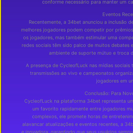
conforme necessário para manter um ca
Eventos Rec
Recentemente, a 34bet anunciou a inclusão d
melhores jogadores podem competir por prêmios e
os jogadores, mas também estimular uma compet
redes sociais têm sido palco de muitos debates e
ambiente de suporte mútuo e troca d
A presença de CycleofLuck nas mídias sociais
transmissões ao vivo e campeonatos organiza
jogadores em um
Conclusão: Para Nov
CycleofLuck na plataforma 34bet representa uma
um favorito rapidamente entre jogadores mu
complexos, ele promete horas de entretenim
alavancar atualizações e eventos recentes, a 34
e inovadora, garantindo que seus usuários sempr