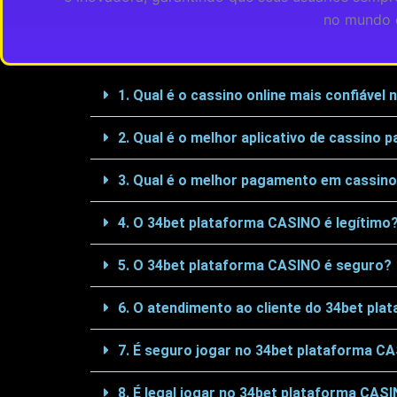
no mundo d
1. Qual é o cassino online mais confiável 
2. Qual é o melhor aplicativo de cassino p
3. Qual é o melhor pagamento em cassino
4. O 34bet plataforma CASINO é legítimo
5. O 34bet plataforma CASINO é seguro?
6. O atendimento ao cliente do 34bet pl
7. É seguro jogar no 34bet plataforma C
8. É legal jogar no 34bet plataforma CASI