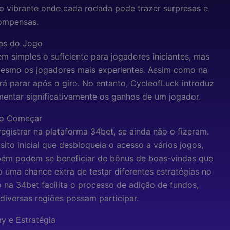
o vibrante onde cada rodada pode trazer surpresas e
ompensas.
as do Jogo
m simples o suficiente para jogadores iniciantes, mas
mesmo os jogadores mais experientes. Assim como na
 irá parar após o giro. No entanto, CycleofLuck introduz
mentar significativamente os ganhos de um jogador.
o Começar
egistrar na plataforma 34bet, se ainda não o fizeram.
ito inicial que desbloqueia o acesso a vários jogos,
bém podem se beneficiar de bônus de boas-vindas que
 uma chance extra de testar diferentes estratégias no
na 34bet facilita o processo de adição de fundos,
diversas regiões possam participar.
y e Estratégia