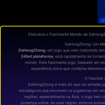
Descubra o Fascinante Mundo de DaHongZh
DaHongZhong: Um Mer
DaHongZhong
, um jogo que vem crescendo em 
34bet plataforma
, está rapidamente se tornan
mundo. Este fascinante jogo, baseado em est
experiência única que combina elementos
O Fascíni
DaHongZhong é mais do que um simples jogo
estratégicos que envolvem os jogadores em uma 
regiões, especialmente na Ásia, o jogo tem 
presença online. As suas regras, embora possam