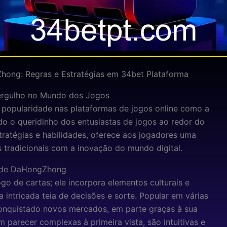
ong: Regras e Estratégias em 34bet Plataforma
gulho no Mundo dos Jogos
popularidade nas plataformas de jogos online como a
do o queridinho dos entusiastas de jogos ao redor do
ratégias e habilidades, oferece aos jogadores uma
 tradicionais com a inovação do mundo digital.
o de DaHongZhong
 de cartas; ele incorpora elementos culturais e
intricada teia de decisões e sorte. Popular em várias
conquistado novos mercados, em parte graças à sua
 parecer complexas à primeira vista, são intuitivas e