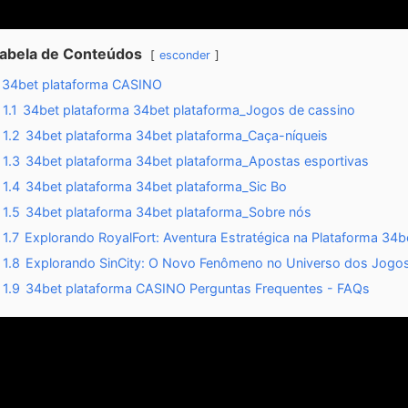
abela de Conteúdos
esconder
34bet plataforma CASINO
1.1
34bet plataforma 34bet plataforma_Jogos de cassino
1.2
34bet plataforma 34bet plataforma_Caça-níqueis
1.3
34bet plataforma 34bet plataforma_Apostas esportivas
1.4
34bet plataforma 34bet plataforma_Sic Bo
1.5
34bet plataforma 34bet plataforma_Sobre nós
1.7
Explorando RoyalFort: Aventura Estratégica na Plataforma 34b
1.8
Explorando SinCity: O Novo Fenômeno no Universo dos Jogo
1.9
34bet plataforma CASINO Perguntas Frequentes - FAQs