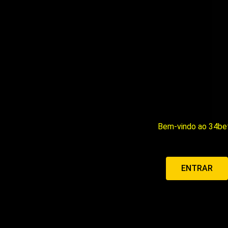
Bem-vindo ao 34bet
ENTRAR