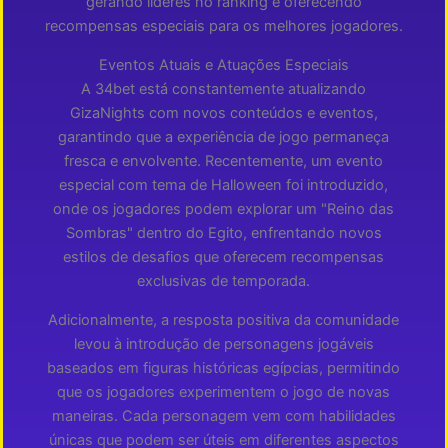
gerando líderes no ranking e oferecendo
recompensas especiais para os melhores jogadores.
Eventos Atuais e Atuações Especiais
A 34bet está constantemente atualizando
GizaNights com novos conteúdos e eventos,
garantindo que a experiência de jogo permaneça
fresca e envolvente. Recentemente, um evento
especial com tema de Halloween foi introduzido,
onde os jogadores podem explorar um "Reino das
Sombras" dentro do Egito, enfrentando novos
estilos de desafios que oferecem recompensas
exclusivas de temporada.
Adicionalmente, a resposta positiva da comunidade
levou à introdução de personagens jogáveis
baseados em figuras históricas egípcias, permitindo
que os jogadores experimentem o jogo de novas
maneiras. Cada personagem vem com habilidades
únicas que podem ser úteis em diferentes aspectos