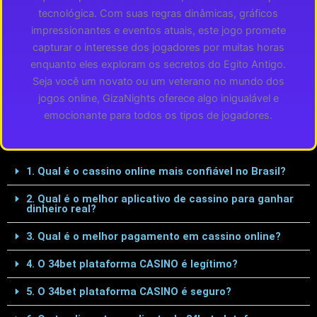
tecnológica. Com suas regras dinâmicas, gráficos
impressionantes e eventos atuais, este jogo promete
capturar o interesse dos jogadores por muitas horas
enquanto eles exploram os secretos do Egito Antigo.
Seja você um novato ou um veterano no mundo dos
jogos online, GizaNights oferece algo inigualável e
emocionante para todos os tipos de jogadores.
1. Qual é o cassino online mais confiável no Brasil?
2. Qual é o melhor aplicativo de cassino para ganhar
dinheiro real?
3. Qual é o melhor pagamento em cassino online?
4. O 34bet plataforma CASINO é legítimo?
5. O 34bet plataforma CASINO é seguro?