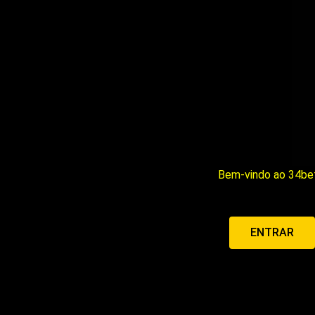
Bem-vindo ao 34bet
ENTRAR