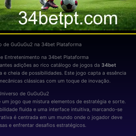
o de GuGuGu2 na 34bet Plataforma
 Entretenimento na 34bet Plataforma
ntes adições ao rico catálogo de jogos da
34bet
 e cheia de possibilidades. Este jogo capta a essência
 mecânicas clássicas com um toque de inovação.
 Universo de GuGuGu2
um jogo que mistura elementos de estratégia e sorte.
bilidade fluida e uma interface intuitiva, marcando-se
rativa é centrada em um mundo onde o jogador deve
as e enfrentar desafios estratégicos.