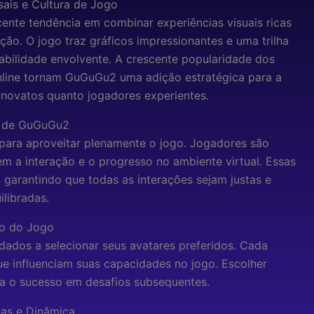
sais e Cultura de Jogo
nte tendência em combinar experiências visuais ricas
o. O jogo traz gráficos impressionantes e uma trilha
bilidade envolvente. A crescente popularidade dos
nline tornam GuGuGu2 uma adição estratégica para a
 novatos quanto jogadores experientes.
 de GuGuGu2
para aproveitar plenamente o jogo. Jogadores são
em a interação e o progresso no ambiente virtual. Essas
, garantindo que todas as interações sejam justas e
ilibradas.
io do Jogo
dados a selecionar seus avatares preferidos. Cada
ue influenciam suas capacidades no jogo. Escolher
a o sucesso em desafios subsequentes.
as e Dinâmica