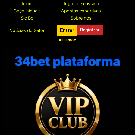
Pular
Início
Jogos de cassino
para
Caça-níqueis
Apostas esportivas
o
Sic Bo
Sobre nós
conteúdo
Entrar
Registrar
Notícias do Setor
Registre-se para reivindicar seu bônus grátis de R$888, tempo
limitado!