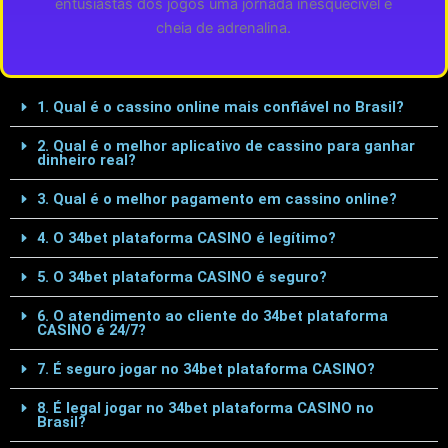
entusiastas dos jogos uma jornada inesquecível e
cheia de adrenalina.
1. Qual é o cassino online mais confiável no Brasil?
2. Qual é o melhor aplicativo de cassino para ganhar
dinheiro real?
3. Qual é o melhor pagamento em cassino online?
4. O 34bet plataforma CASINO é legítimo?
5. O 34bet plataforma CASINO é seguro?
6. O atendimento ao cliente do 34bet plataforma
CASINO é 24/7?
7. É seguro jogar no 34bet plataforma CASINO?
8. É legal jogar no 34bet plataforma CASINO no
Brasil?