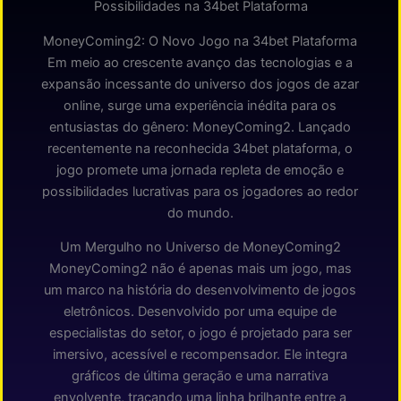
Possibilidades na 34bet Plataforma
MoneyComing2: O Novo Jogo na 34bet Plataforma
Em meio ao crescente avanço das tecnologias e a
expansão incessante do universo dos jogos de azar
online, surge uma experiência inédita para os
entusiastas do gênero: MoneyComing2. Lançado
recentemente na reconhecida 34bet plataforma, o
jogo promete uma jornada repleta de emoção e
possibilidades lucrativas para os jogadores ao redor
do mundo.
Um Mergulho no Universo de MoneyComing2
MoneyComing2 não é apenas mais um jogo, mas
um marco na história do desenvolvimento de jogos
eletrônicos. Desenvolvido por uma equipe de
especialistas do setor, o jogo é projetado para ser
imersivo, acessível e recompensador. Ele integra
gráficos de última geração e uma narrativa
envolvente, traçando uma linha brilhante entre a