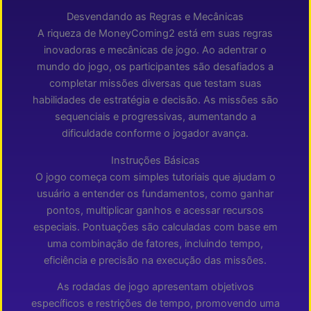
Desvendando as Regras e Mecânicas
A riqueza de MoneyComing2 está em suas regras
inovadoras e mecânicas de jogo. Ao adentrar o
mundo do jogo, os participantes são desafiados a
completar missões diversas que testam suas
habilidades de estratégia e decisão. As missões são
sequenciais e progressivas, aumentando a
dificuldade conforme o jogador avança.
Instruções Básicas
O jogo começa com simples tutoriais que ajudam o
usuário a entender os fundamentos, como ganhar
pontos, multiplicar ganhos e acessar recursos
especiais. Pontuações são calculadas com base em
uma combinação de fatores, incluindo tempo,
eficiência e precisão na execução das missões.
As rodadas de jogo apresentam objetivos
específicos e restrições de tempo, promovendo uma