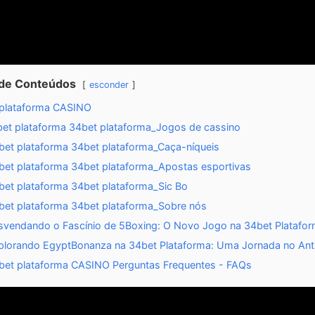
 de Conteúdos
esconder
plataforma CASINO
et plataforma 34bet plataforma_Jogos de cassino
bet plataforma 34bet plataforma_Caça-níqueis
bet plataforma 34bet plataforma_Apostas esportivas
bet plataforma 34bet plataforma_Sic Bo
bet plataforma 34bet plataforma_Sobre nós
svendando o Fascínio de 5Boxing: O Novo Jogo na 34bet Platafo
plorando EgyptBonanza na 34bet Plataforma: Uma Jornada no Ant
bet plataforma CASINO Perguntas Frequentes - FAQs