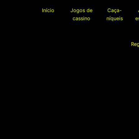
Pular
Início
Jogos de
Caça-
para
cassino
níqueis
e
o
conteúdo
Reg