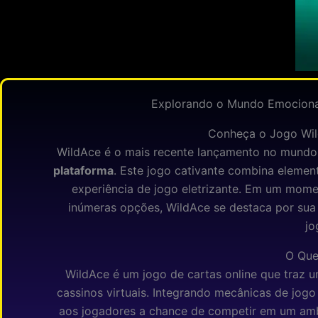
Explorando o Mundo Emociona
Conheça o Jogo Wil
WildAce é o mais recente lançamento no mundo 
plataforma
. Este jogo cativante combina element
experiência de jogo eletrizante. Em um mom
inúmeras opções, WildAce se destaca por sua 
jo
O Que
WildAce é um jogo de cartas online que traz u
cassinos virtuais. Integrando mecânicas de jogo 
aos jogadores a chance de competir em um ambi