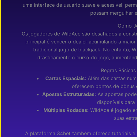
uma interface de usuário suave e acessível, per
possam mergulhar e
Como Jo
Os jogadores de WildAce são desafiados a constr
principal é vencer o dealer acumulando a maior
tradicional jogo de blackjack. No entanto, 
drasticamente o curso do jogo, aumentand
Regras Básicas
Cartas Espaciais:
Além das cartas numér
oferecem pontos de bônus o
Apostas Estruturadas:
As apostas pode
disponíveis para
Múltiplas Rodadas:
WildAce é jogado em
suas estr
A plataforma 34bet também oferece tutoriais e 