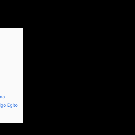
rma
igo Egito