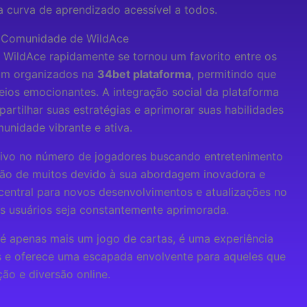
 curva de aprendizado acessível a todos.
a Comunidade de WildAce
 WildAce rapidamente se tornou um favorito entre os
ram organizados na
34bet plataforma
, permitindo que
ios emocionantes. A integração social da plataforma
artilhar suas estratégias e aprimorar suas habilidades
unidade vibrante e ativa.
tivo no número de jogadores buscando entretenimento
nção de muitos devido à sua abordagem inovadora e
central para novos desenvolvimentos e atualizações no
os usuários seja constantemente aprimorada.
é apenas mais um jogo de cartas, é uma experiência
s e oferece uma escapada envolvente para aqueles que
o e diversão online.